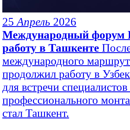
25
Апрель
2026
Международный форум
работу в Ташкенте
После
международного маршру
продолжил работу в Узбе
для встречи специалистов
профессионального монта
стал Ташкент.