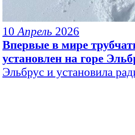
10
Апрель
2026
Впервые в мире трубчат
установлен на горе Эльб
Эльбрус и установила рад