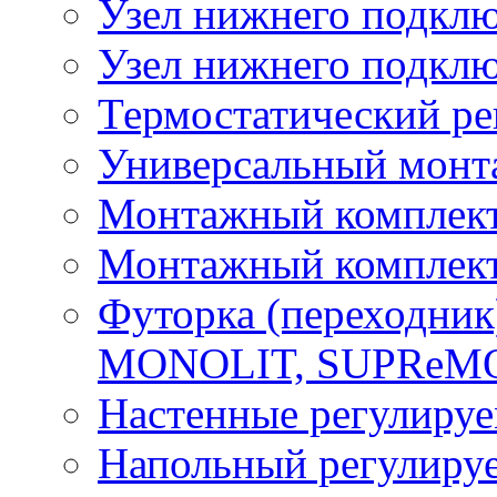
Узел нижнего подкл
Узел нижнего подклю
Термостатический ре
Универсальный монт
Монтажный компле
Монтажный компле
Футорка (переходник
MONOLIT, SUPReM
Настенные регулиру
Напольный регулиру