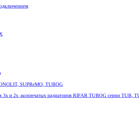
подключением
EX
)
я MONOLIT, SUPReMO, TUBOG
х 3x и 2х -колончатых радиаторов RIFAR TUBOG серии TUB, 