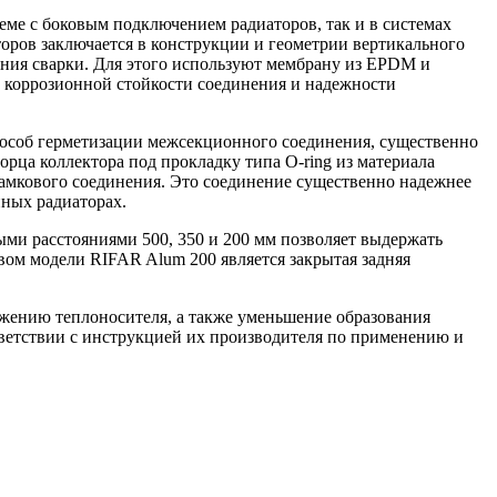
ме с боковым подключением радиаторов, так и в системах
оров заключается в конструкции и геометрии вертикального
ания сварки. Для этого используют мембрану из EPDM и
е коррозионной стойкости соединения и надежности
особ герметизации межсекционного соединения, существенно
рца коллектора под прокладку типа O-ring из материала
замкового соединения. Это соединение существенно надежнее
ных радиаторах.
ми расстояниями 500, 350 и 200 мм позволяет выдержать
ом модели RIFAR Alum 200 является закрытая задняя
ижению теплоносителя, а также уменьшение образования
тветствии с инструкцией их производителя по применению и