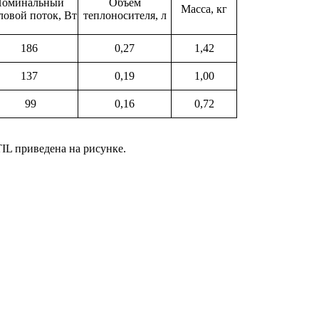
оминальный
Объем
Масса, кг
ловой поток, Вт
теплоносителя, л
186
0,27
1,42
137
0,19
1,00
99
0,16
0,72
L приведена на рисунке.