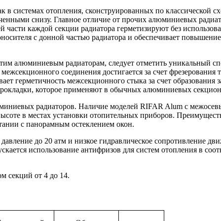
в системах отопления, сконструированных по классической схе
ченными снизу. Главное отличие от прочих алюминиевых радиат
ней части каждой секции радиатора герметизируют без использов
оносителя с донной частью радиатора и обеспечивает повышени
тим алюминиевым радиаторам, следует отметить уникальный сп
жсекционного соединения достигается за счет фрезерования то
вает герметичность межсекционного стыка за счет образования 
прокладки, которое применяют в обычных алюминиевых секцион
миниевых радиаторов. Наличие моделей RIFAR Alum с межосевы
ысоте в местах установки отопительных приборов. Преимуществ
етании с панорамным остеклением окон.
е давление до 20 атм и низкое гидравлическое сопротивление дв
ускается использование антифризов для систем отопления в соо
 секций от 4 до 14.