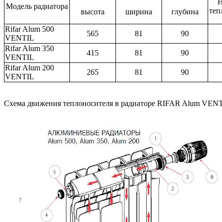
Н
Модель радиатора
теп
высота
ширина
глубина
Rifar Alum 500
565
81
90
VENTIL
Rifar Alum 350
415
81
90
VENTIL
Rifar Alum 200
265
81
90
VENTIL
Схема движения теплоносителя в радиаторе RIFAR Alum VENTI