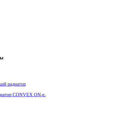
ры
кий радиатор
адиатор CONVEX ON-e.