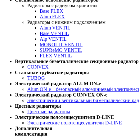
Радиаторы с радиусом кривизны
Base FLEX
Alum FLEX
Радиаторы с нижним подключением
Alum VENTIL
Base VENTIL
Alp VENTIL
MONOLIT VENTIL
SUPReMO VENTIL
FLEX VENTIL
Вертикальные биметаллические секционные радиато
CONVEX
Стальные трубчатые радиаторы
TUBOG
Электрический радиатор ALUM ON-e
Alum ON-e – безопасный алюминиевый электричес
Электрический радиатор CONVEX ON-e
Электрический вертикальный биметаллический р
Цветные радиаторы
Цветные радиаторы
Электрические полотенцесушители D-LINE
Электрические полотенцесушители D-LINE
Дополнительная
комплектация