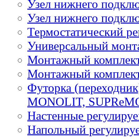
Узел нижнего подкл
Узел нижнего подклю
Термостатический ре
Универсальный монт
Монтажный компле
Монтажный компле
Футорка (переходник
MONOLIT, SUPReM
Настенные регулиру
Напольный регулиру